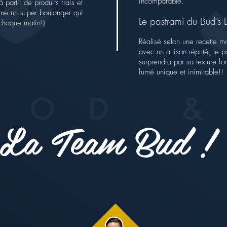
incomparable.
à partir de produits frais et
me un super boulanger qui
Le pastrami du Bud’s D
 chaque matin!)
Réalisé selon une recette m
avec un artisan réputé, le p
surprendra par sa texture fo
fumé unique et inimitable!!
La Team Bud !