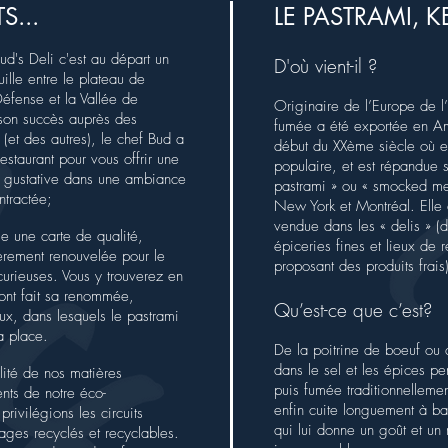
S...
LE PASTRAMI,
K
d's Deli c'est au départ un
D'où vient-il ?
uille entre le plateau de
éfense et la Vallée de
Originaire de l’Europe de l’
son succès auprès des
fumée a été exportée en A
(et des autres), le chef Bud a
début du XXème siècle où e
staurant pour vous offrir une
populaire, et est répandue 
e gustative dans une ambiance
pastrami » ou « smocked me
ntractée;
New York et Montréal. Elle 
vendue dans les « delis » (d
e une carte de qualité,
épiceries fines et lieux de r
ièrement renouvelée pour le
proposant des produits frais)
 curieuses. Vous y trouverez en
 ont fait sa renommée,
Qu’est-ce que c’est?
ux, dans lesquels le pastrami
a place.
De la poitrine de boeuf ou
dans le sel et les épices pe
lité de nos matières
puis fumée traditionnellemen
nts de notre éco-
enfin cuite longuement à ba
privilégions les circuits
qui lui donne un goût et un
lages recyclés et recyclables.