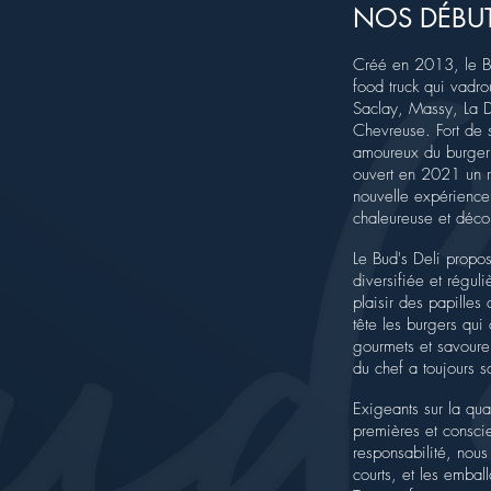
NOS DÉBUT
Créé en 2013, le Bu
food truck qui vadro
Saclay, Massy, La D
Chevreuse. Fort de 
amoureux du burger 
ouvert en 2021 un re
nouvelle expérienc
chaleureuse et déco
Le Bud's Deli propos
diversifiée et régul
plaisir des papilles
tête les burgers qui
gourmets et savoure
du chef a toujours s
Exigeants sur la qua
premières et conscie
responsabilité, nous 
courts, et les embal