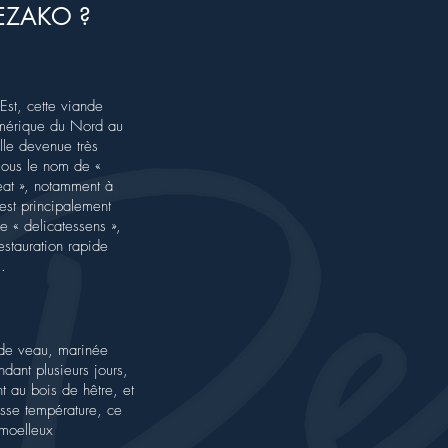
EZAKO ?
Est, cette viande
mérique du Nord au
lle devenue très
sous le nom de «
at », notamment à
est principalement
e « delicatessens »,
estauration rapide
.
 de veau, marinée
ndant plusieurs jours,
t au bois de hêtre, et
sse température, ce
 moelleux